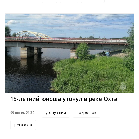
15-летний юноша утонул в реке Охта
утонувший
подросток
09 июня, 21:32
река охта