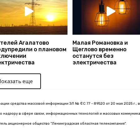
телей Агалатово
Малая Романовка и
едупредили о плановом
Щеглово временно
ключении
останутся без
ектричества
электричества
Показать еще
рации средства массовой информации ЭЛ № ФС 77 - 89520 от 20 мая 2025 г., 
о надзору в сфере связи, информационных технологий и массовых коммуник
тель акционерное общество "Ленинградская областная телекомпания".