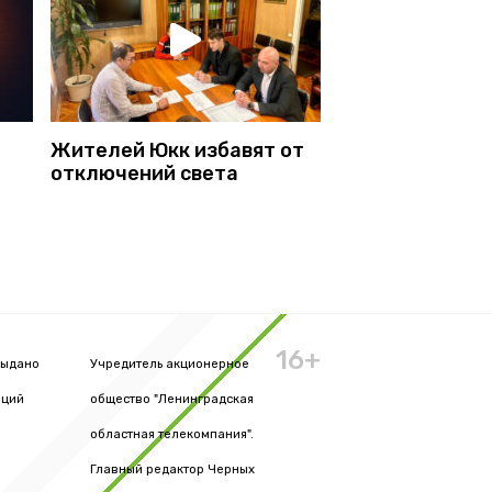
Жителей Юкк избавят от
отключений света
16+
выдано
Учредитель акционерное
аций
общество "Ленинградская
областная телекомпания".
Главный редактор Черных