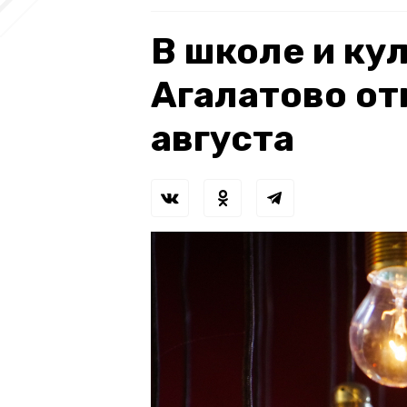
В школе и ку
Агалатово от
августа