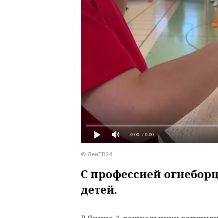
0:00
/ 0:00
© ЛенТВ24
С профессией огнеборц
детей.