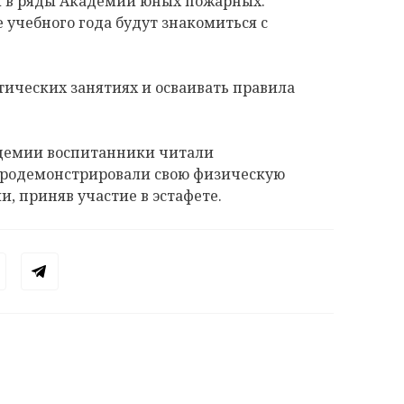
и в ряды Академии юных пожарных.
 учебного года будут знакомиться с
тических занятиях и осваивать правила
демии воспитанники читали
продемонстрировали свою физическую
, приняв участие в эстафете.