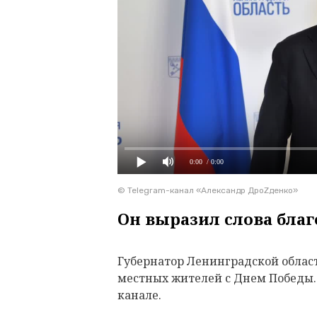
0:00
/ 0:00
© Telegram-канал «Александр ДроZденко»
Он выразил слова благ
Губернатор Ленинградской облас
местных жителей с Днем Победы.
канале.