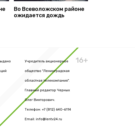
не
Во Всеволожском районе
ожидается дождь
16+
выдано
Учредитель акционерное
аций
общество "Ленинградская
областная телекомпания".
Главный редактор Черных
Олег Викторович.
Телефон: +7 (812) 640-6114
Email: info@lentv24.ru