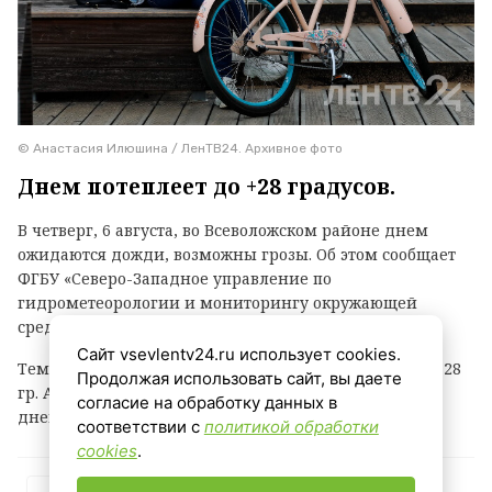
© Анастасия Илюшина / ЛенТВ24. Архивное фото
Днем потеплеет до +28 градусов.
В четверг, 6 августа, во Всеволожском районе днем
ожидаются дожди, возможны грозы. Об этом сообщает
ФГБУ «Северо-Западное управление по
гидрометеорологии и мониторингу окружающей
среды».
Сайт vsevlentv24.ru использует cookies.
Температура воздуха ночью +12...+17 гр., днем +23...+28
Продолжая использовать сайт, вы даете
гр. Атмосферное давление ночью будет понижаться,
согласие на обработку данных в
днем существенно не изменится.
соответствии с
политикой обработки
cookies
.