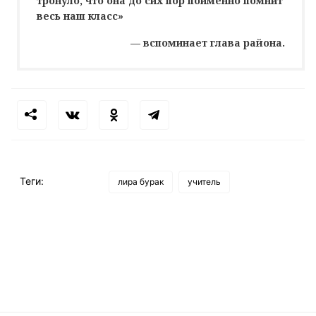
тронуло, что она до сих пор поименно помнит
весь наш класс»
— вспоминает глава района.
Теги:
лира бурак
учитель