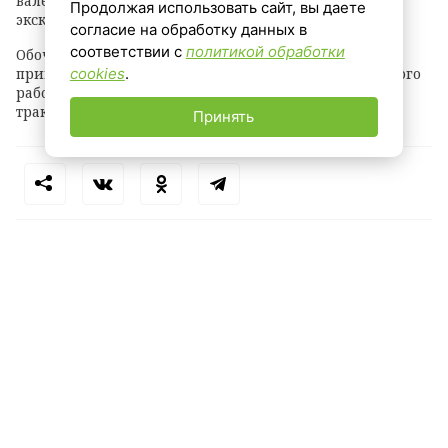
валежника, а также убирают наносной грунт
Продолжая использовать сайт, вы даете
экскаваторами.
согласие на обработку данных в
соответствии с
политикой обработки
Обочины и территории у автобусных павильонов
приводят в порядок с помощью спецтехники. Для этого
cookies
.
рабочие используют триммеры и косилки на базе
тракторов МТЗ.
Принять
Теги:
дорожные работы
благоустройство