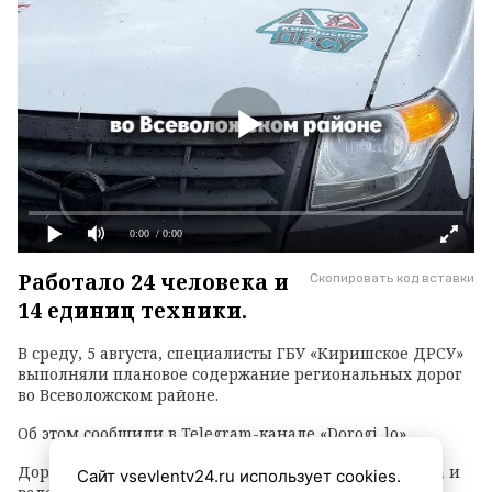
0:00
/ 0:00
Работало 24 человека и
Скопировать код вставки
14 единиц техники.
В среду, 5 августа, специалисты ГБУ «Киришское ДРСУ»
выполняли плановое содержание региональных дорог
во Всеволожском районе.
Об этом сообщили в Telegram-канале «Dorogi_lo».
Дорожники расчищают полосы отвода от кустарника и
Сайт vsevlentv24.ru использует cookies.