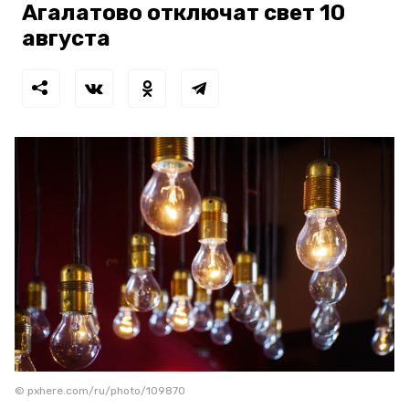
Агалатово отключат свет 10
августа
© pxhere.com/ru/photo/109870