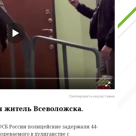
Скопировать код вставки
 житель Всеволожска.
ФСБ России полицейские задержали 44-
зреваемого в хулиганстве с