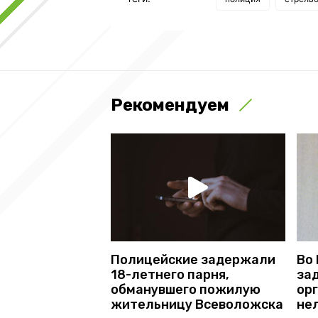
Рекомендуем
Полицейские задержали
Во
18-летнего парня,
за
обманувшего пожилую
ор
жительницу Всеволожска
не