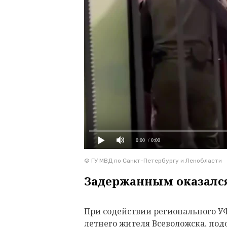
0:00
/ 0:00
© ГУ МВД по Санкт-Петербургу и Ленобласти
Задержанным оказался
При содействии регионального У
летнего жителя Всеволожска, подо