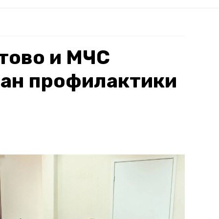
тово и МЧС
лан профилактики