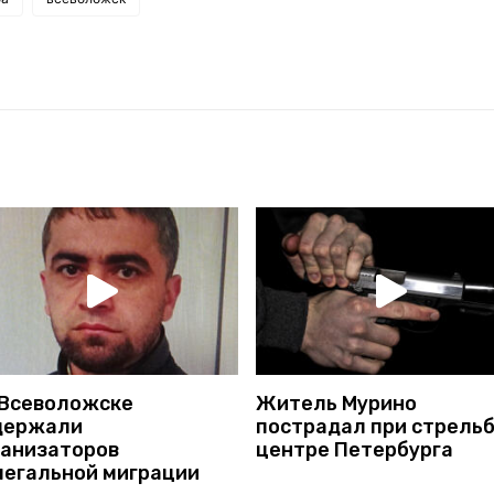
 Всеволожске
Житель Мурино
держали
пострадал при стрельб
ганизаторов
центре Петербурга
легальной миграции