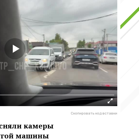
Скопировать код вставки
асняли камеры
ругой машины