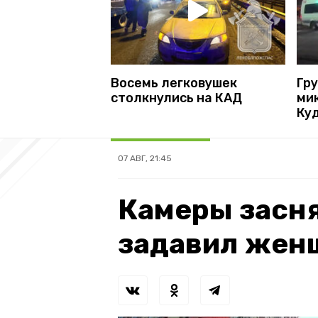
Восемь легковушек
Гру
столкнулись на КАД
ми
Ку
07 АВГ, 21:45
Камеры засня
задавил жен