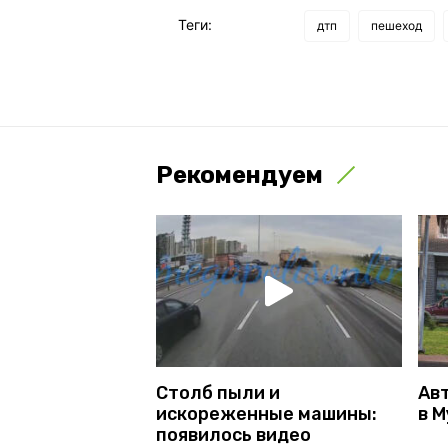
Теги:
дтп
пешеход
Рекомендуем
Столб пыли и
Ав
искореженные машины:
в 
появилось видео