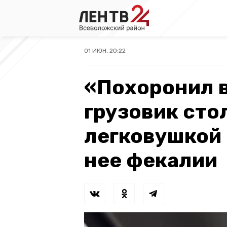
01 ИЮН, 20:22
«Похоронил в
грузовик сто
легковушкой 
нее фекалии