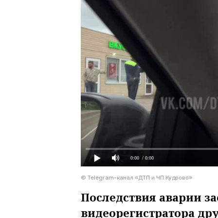
0:00
/ 0:00
© Telegram-канал «ДТП и ЧП Кудрово»
Последствия аварии з
видеорегистратора д