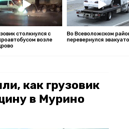
зовик столкнулся с
Во Всеволожском райо
кроавтобусом возле
перевернулся эвакуат
дрово
ли, как грузовик
щину в Мурино