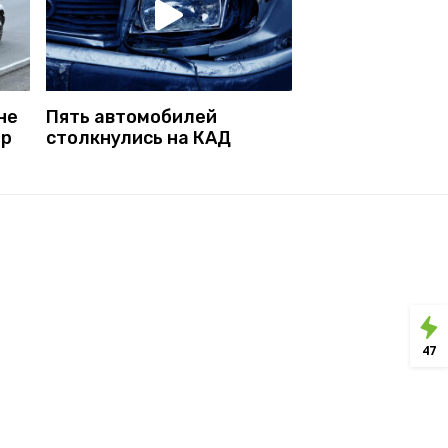
не
Пять автомобилей
ор
столкнулись на КАД
47