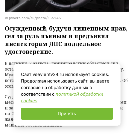
© pxhere.com/ru/photo/156943
Осужденный, будучи лишенным прав,
сел за руль пьяным и предъявил
инспекторам ДПС поддельное
удостоверение.
В пятницу, 7 августа, ленинградский областной суд
оставил без изменений приговор Даниилу Пименову.
Сайт vsevlentv24.ru использует cookies.
Мужчина осужден и лишился автомобиля «Тойота»,
который был конфискован как орудие преступления. Об
Продолжая использовать сайт, вы даете
этом сообщили в пресс-службе прокуратуры ЛО.
согласие на обработку данных в
соответствии с
политикой обработки
Суд первой инстанции назначил наказание в виде 6
cookies
.
месяцев ограничения свободы, штрафа 250 тыс. рублей
и запрета на управление транспортными средствами
Принять
на 2,5 года. Апелляционная инстанция отклонила
жалобу защиты, посчитав приговор и конфискацию
машины обоснованными.