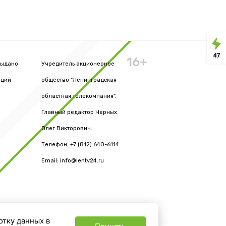
47
16+
выдано
Учредитель акционерное
аций
общество "Ленинградская
областная телекомпания".
Главный редактор Черных
Олег Викторович.
Телефон: +7 (812) 640-6114
Email: info@lentv24.ru
отку данных в