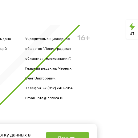
47
16+
выдано
Учредитель акционерное
аций
общество "Ленинградская
областная телекомпания".
Главный редактор Черных
Олег Викторович.
Телефон: +7 (812) 640-6114
Email: info@lentv24.ru
отку данных в