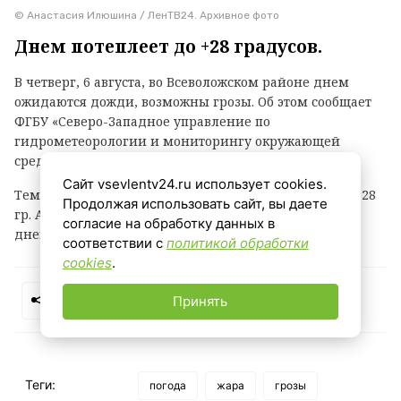
© Анастасия Илюшина / ЛенТВ24. Архивное фото
Днем потеплеет до +28 градусов.
В четверг, 6 августа, во Всеволожском районе днем
ожидаются дожди, возможны грозы. Об этом сообщает
ФГБУ «Северо-Западное управление по
гидрометеорологии и мониторингу окружающей
среды».
Сайт vsevlentv24.ru использует cookies.
Температура воздуха ночью +12...+17 гр., днем +23...+28
Продолжая использовать сайт, вы даете
гр. Атмосферное давление ночью будет понижаться,
согласие на обработку данных в
днем существенно не изменится.
соответствии с
политикой обработки
cookies
.
Принять
Теги:
погода
жара
грозы