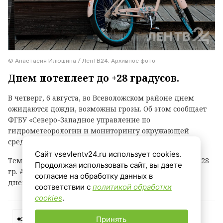
© Анастасия Илюшина / ЛенТВ24. Архивное фото
Днем потеплеет до +28 градусов.
В четверг, 6 августа, во Всеволожском районе днем
ожидаются дожди, возможны грозы. Об этом сообщает
ФГБУ «Северо-Западное управление по
гидрометеорологии и мониторингу окружающей
среды».
Сайт vsevlentv24.ru использует cookies.
Температура воздуха ночью +12...+17 гр., днем +23...+28
Продолжая использовать сайт, вы даете
гр. Атмосферное давление ночью будет понижаться,
согласие на обработку данных в
днем существенно не изменится.
соответствии с
политикой обработки
cookies
.
Принять