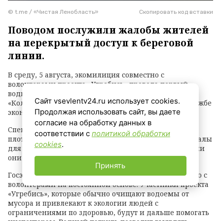
© t.me / «Чистая Ленобласть»
Скопировать код вставки
Поводом послужили жалобы жителей
на перекрытый доступ к береговой
линии.
В среду, 5 августа, экомилиция совместно с
волонтерами проекта «Угребись» провела первый
водный рейд на Ждановском озере в заказнике
Сайт vsevlentv24.ru использует cookies.
«Колтушские высоты». Об этом сообщили в пресс-службе
Продолжая использовать сайт, вы даете
эконадзора ЛО.
согласие на обработку данных в
Специалисты обследовали акваторию на надувном
соответствии с
политикой обработки
плоту, зафиксировали нарушения и собрали материалы
cookies
.
для разбирательства — нарушителям грозит суд, если
они не освободят проход к воде.
Принять
Госэконадзор планирует продолжить сотрудничество с
волонтерами на постоянной основе. Участники проекта
«Угребись», которые обычно очищают водоемы от
мусора и привлекают к экологии людей с
ограничениями по здоровью, будут и дальше помогать