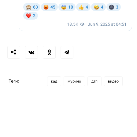
Теги:
кад
мурино
дтп
видео