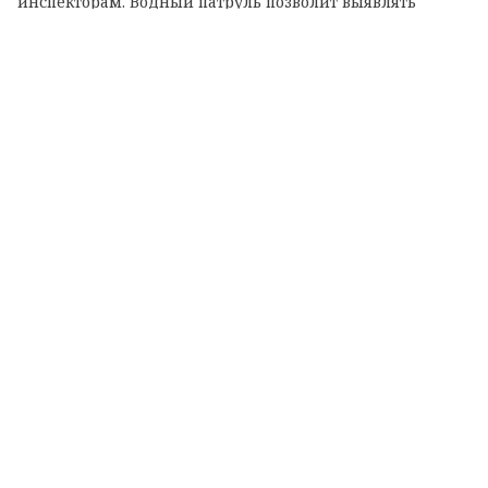
инспекторам. Водный патруль позволит выявлять
экологические нарушения в труднодоступных с суши
местах.
Теги:
Колтушские высоты
озеро
экорейд