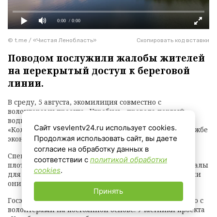
0:00
/ 0:00
© t.me / «Чистая Ленобласть»
Скопировать код вставки
Поводом послужили жалобы жителей
на перекрытый доступ к береговой
линии.
В среду, 5 августа, экомилиция совместно с
волонтерами проекта «Угребись» провела первый
водный рейд на Ждановском озере в заказнике
Сайт vsevlentv24.ru использует cookies.
«Колтушские высоты». Об этом сообщили в пресс-службе
Продолжая использовать сайт, вы даете
эконадзора ЛО.
согласие на обработку данных в
Специалисты обследовали акваторию на надувном
соответствии с
политикой обработки
плоту, зафиксировали нарушения и собрали материалы
cookies
.
для разбирательства — нарушителям грозит суд, если
они не освободят проход к воде.
Принять
Госэконадзор планирует продолжить сотрудничество с
волонтерами на постоянной основе. Участники проекта