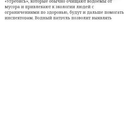
«Угребись», которые обычно очищают водоемы от
мусора и привлекают к экологии людей с
ограничениями по здоровью, будут и дальше помогать
инспекторам. Водный патруль позволит выявлять
экологические нарушения в труднодоступных с суши
местах.
Теги:
Колтушские высоты
озеро
экорейд