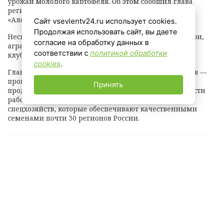
урожай молодого картофеля. Об этом сообщил глава
региона Александр Дрозденко в Telegram-канале
«Александр ДроZденко».
Сайт vsevlentv24.ru использует cookies.
Продолжая использовать сайт, вы даете
Несмотря на народные приметы и лунные календари,
согласие на обработку данных в
аграрии Ленобласти ориентируются на спелость
соответствии с
политикой обработки
клубней, погоду и научный подход.
cookies
.
Главное направление региональных картофелеводов —
производство семенного материала для
Принять
продовольственной безопасности страны. В Ленобласти
работают три научные лаборатории и около десяти
спецхозяйств, которые обеспечивают качественными
семенами почти 30 регионов России.
Теги:
александр дрозденко
урожай