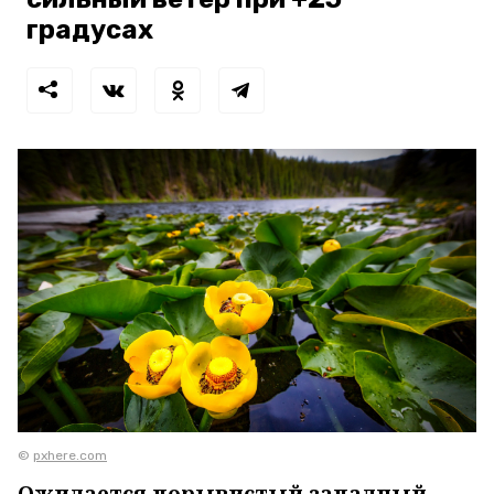
градусах
©
pxhere.com
Ожидается порывистый западный