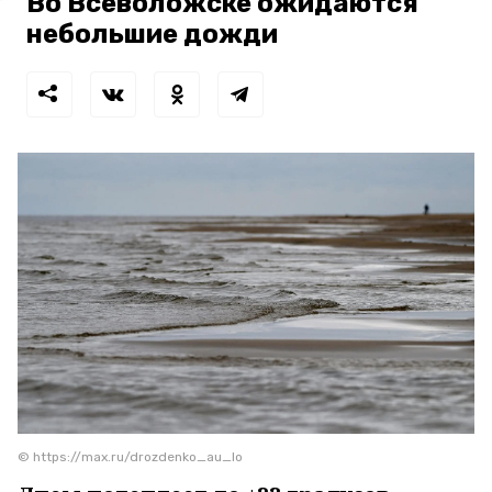
Во Всеволожске ожидаются
небольшие дожди
© https://max.ru/drozdenko_au_lo