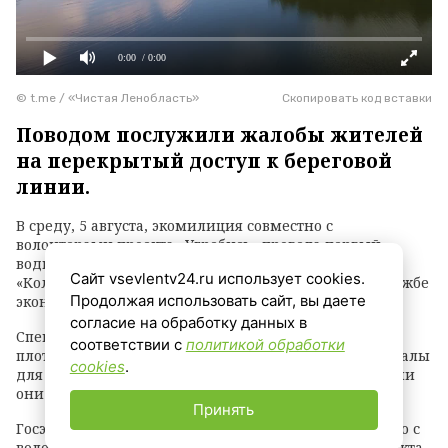
0:00
/ 0:00
© t.me / «Чистая Ленобласть»
Скопировать код вставки
Поводом послужили жалобы жителей
на перекрытый доступ к береговой
линии.
В среду, 5 августа, экомилиция совместно с
волонтерами проекта «Угребись» провела первый
водный рейд на Ждановском озере в заказнике
Сайт vsevlentv24.ru использует cookies.
«Колтушские высоты». Об этом сообщили в пресс-службе
Продолжая использовать сайт, вы даете
эконадзора ЛО.
согласие на обработку данных в
Специалисты обследовали акваторию на надувном
соответствии с
политикой обработки
плоту, зафиксировали нарушения и собрали материалы
cookies
.
для разбирательства — нарушителям грозит суд, если
они не освободят проход к воде.
Принять
Госэконадзор планирует продолжить сотрудничество с
волонтерами на постоянной основе. Участники проекта