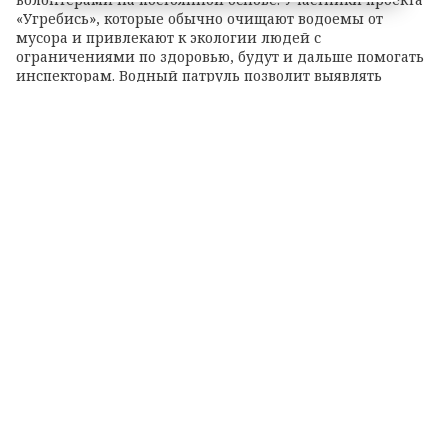
«Угребись», которые обычно очищают водоемы от
мусора и привлекают к экологии людей с
ограничениями по здоровью, будут и дальше помогать
инспекторам. Водный патруль позволит выявлять
экологические нарушения в труднодоступных с суши
местах.
Теги:
Колтушские высоты
озеро
экорейд