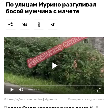
По улицам Мурино разгуливал
босой мужчина с мачете
0:00
/ 0:00
© t.me / «Девяткино online | Мурино»
Скопировать код вставки