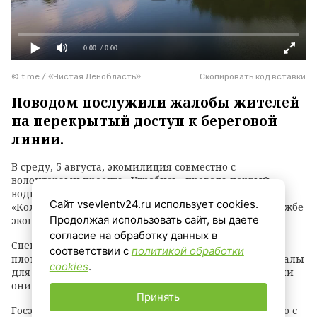
0:00
/ 0:00
© t.me / «Чистая Ленобласть»
Скопировать код вставки
Поводом послужили жалобы жителей
на перекрытый доступ к береговой
линии.
В среду, 5 августа, экомилиция совместно с
волонтерами проекта «Угребись» провела первый
водный рейд на Ждановском озере в заказнике
Сайт vsevlentv24.ru использует cookies.
«Колтушские высоты». Об этом сообщили в пресс-службе
Продолжая использовать сайт, вы даете
эконадзора ЛО.
согласие на обработку данных в
Специалисты обследовали акваторию на надувном
соответствии с
политикой обработки
плоту, зафиксировали нарушения и собрали материалы
cookies
.
для разбирательства — нарушителям грозит суд, если
они не освободят проход к воде.
Принять
Госэконадзор планирует продолжить сотрудничество с