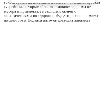
волонтерами на постоянной основе. Участники проекта
«Угребись», которые обычно очищают водоемы от
мусора и привлекают к экологии людей с
ограничениями по здоровью, будут и дальше помогать
инспекторам. Водный патруль позволит выявлять
экологические нарушения в труднодоступных с суши
местах.
Теги:
Колтушские высоты
озеро
экорейд