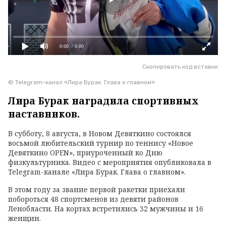
0:00
/ 0:00
Скопировать код вставки
© Telegram-канал «Лира Бурак. Глава о главном»
Лира Бурак наградила спортивных
наставников.
В субботу, 8 августа, в Новом Девяткино состоялся
восьмой любительский турнир по теннису «Новое
Девяткино OPEN», приуроченный ко Дню
физкультурника. Видео с мероприятия опубликовала в
Telegram-канале «Лира Бурак. Глава о главном».
В этом году за звание первой ракетки приехали
побороться 48 спортсменов из девяти районов
Ленобласти. На кортах встретились 32 мужчины и 16
женщин.